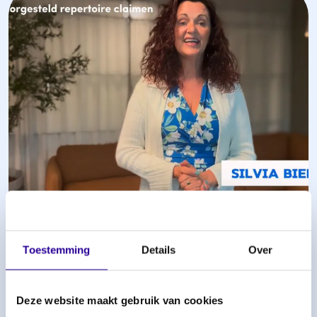
Toestemming
Details
Over
How to: Voorgesteld repertoire
claimen via MySena voor muzikanten
18 november 2025
Deze website maakt gebruik van cookies