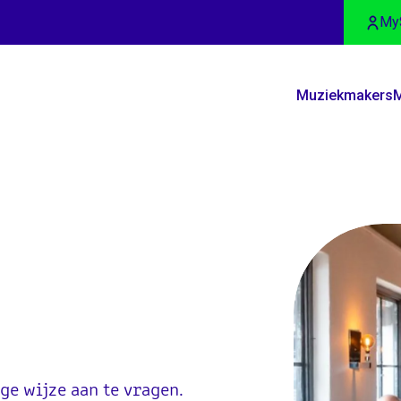
My
Muziekmakers
M
ragen
ge wijze aan te vragen.