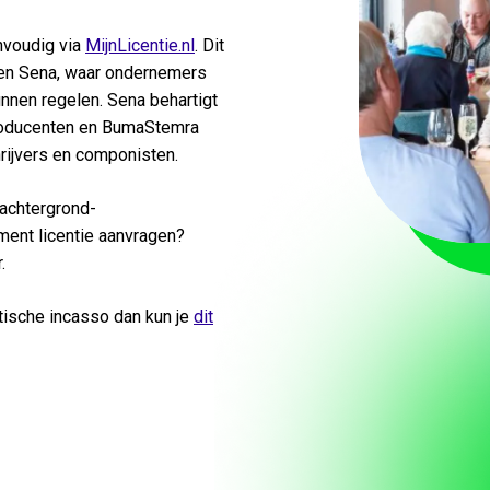
nvoudig via
MijnLicentie.nl
. Dit
 en Sena, waar ondernemers
unnen regelen. Sena behartigt
producenten en BumaStemra
rijvers en componisten.
s achtergrond-
ment licentie aanvragen?
.
tische incasso dan kun je
dit