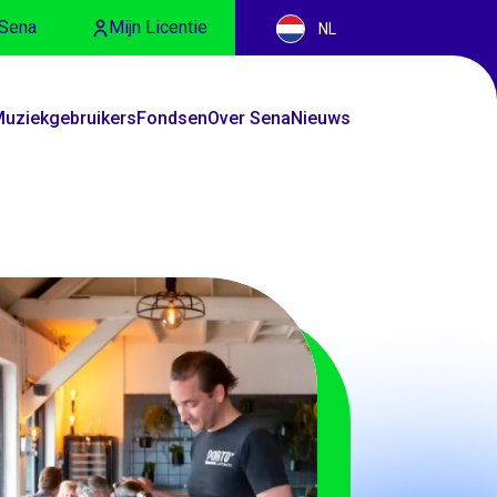
Sena
Mijn Licentie
NL
uziekgebruikers
Fondsen
Over Sena
Nieuws