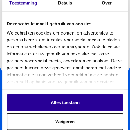
muziekgebruikers
Toestemming
Details
Over
Muziekgebruikers
Deze website maakt gebruik van cookies
Sluit een licentie af
We gebruiken cookies om content en advertenties te
personaliseren, om functies voor social media te bieden
Licentie afsluiten
en om ons websiteverkeer te analyseren. Ook delen we
informatie over uw gebruik van onze site met onze
partners voor social media, adverteren en analyse. Deze
partners kunnen deze gegevens combineren met andere
informatie die u aan ze heeft verstrekt of die ze hebben
verzameld op basis van uw gebruik van hun services.
Geef je muziek zelf uit?
Meld je aan als muzikant
Alles toestaan
én producent.
Weigeren