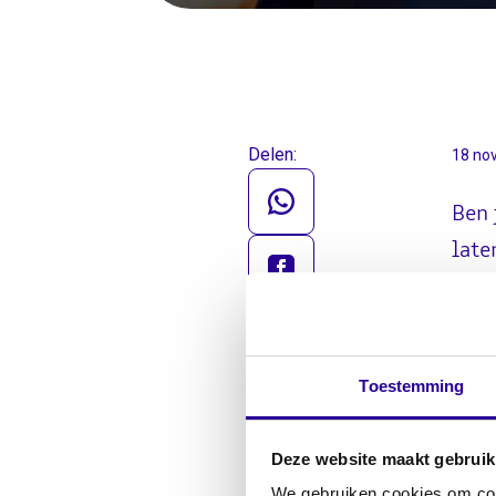
Delen:
18 no
Ben 
late
clai
Toestemming
Ho
My
Deze website maakt gebruik
We gebruiken cookies om cont