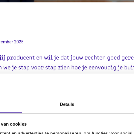
vember 2025
jij producent en wil je dat jouw rechten goed gere
n we je stap voor stap zien hoe je eenvoudig je bu
men.
Details
w To: Buitenlandse rechte
Sena voor producenten
 van cookies
ent en advertenties te personaliseren, om functies voor social