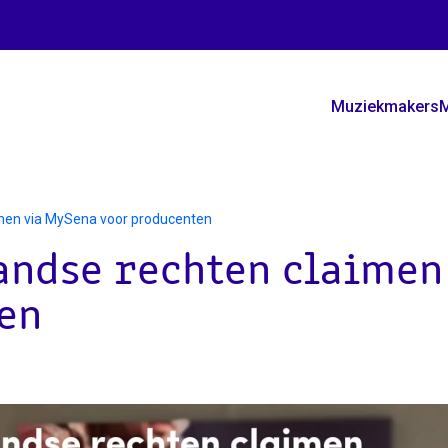
Muziekmakers
M
imen via MySena voor producenten
landse rechten claimen
en