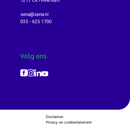
1217 CX Hilversum
sena@sena.nl
035 - 625 1700
Volg ons
Disclaimer
Privacy- en cookiestatement