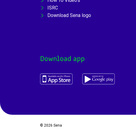
How To Video's
ISRC
Download Sena logo
Download app
© 2026
Sena