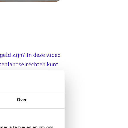
geld zijn? In deze video
itenlandse rechten kunt
Over
n claimen via
 media te bieden en om ons