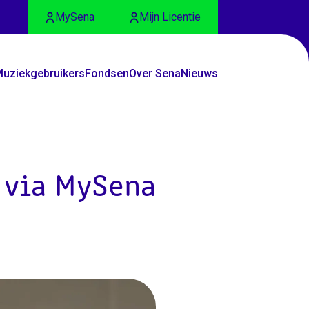
MySena
Mijn Licentie
uziekgebruikers
Fondsen
Over Sena
Nieuws
 via MySena