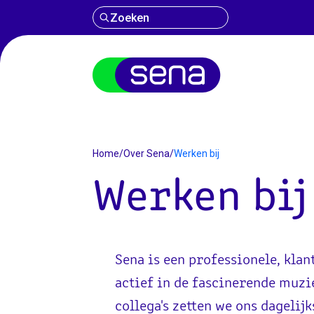
Zoeken
Home
/
Over Sena
/
Werken bij
Werken bi
Sena is een professionele, klan
actief in de fascinerende muzie
collega's zetten we ons dagelij