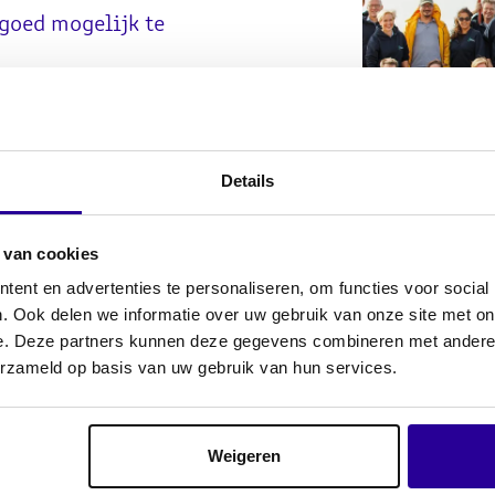
goed mogelijk te
t dat de betrokkenheid van
 kort en onze cultuur is
moment hebben wij geen
Details
esse in onze organisatie? Je
aar Kitha Bax via kbax@sena.nl
 van cookies
ent en advertenties te personaliseren, om functies voor social
. Ook delen we informatie over uw gebruik van onze site met on
e. Deze partners kunnen deze gegevens combineren met andere i
erzameld op basis van uw gebruik van hun services.
Weigeren