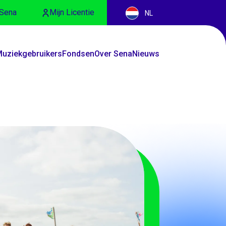
Sena
Mijn Licentie
NL
uziekgebruikers
Fondsen
Over Sena
Nieuws