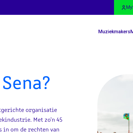
My
Muziekmakers
M
j
Sena?
tgerichte organisatie
kindustrie. Met zo'n 45
ks in om de rechten van