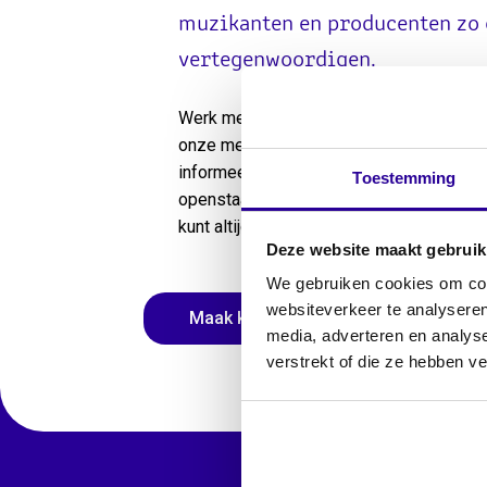
muzikanten en producenten zo 
vertegenwoordigen.
Werk met een helder doel dus, wat maak
onze medewerkers groot is. De lijnen zijn
informeel. Spreekt jou dit aan? Op dit 
Toestemming
openstaande vacatures. Heb je wel inter
kunt altijd een open sollicitatie sturen n
Deze website maakt gebruik
We gebruiken cookies om cont
websiteverkeer te analyseren
Maak kennis met onze collega's
media, adverteren en analys
verstrekt of die ze hebben v