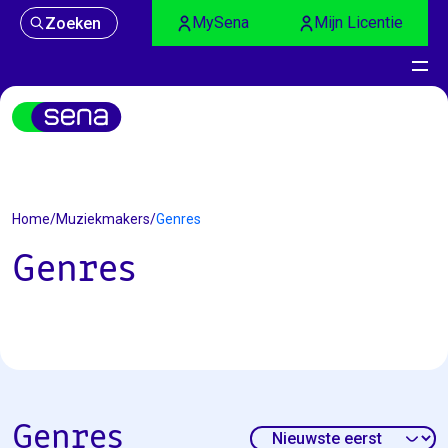
MySena
Mijn Licentie
Zoeken
Home
/
Muziekmakers
/
Genres
Genres
Genres