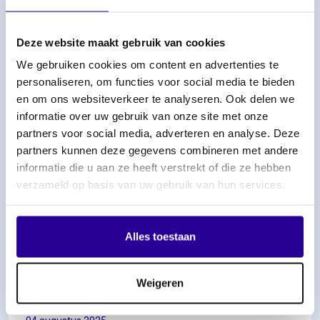
Deze website maakt gebruik van cookies
We gebruiken cookies om content en advertenties te
personaliseren, om functies voor social media te bieden
en om ons websiteverkeer te analyseren. Ook delen we
informatie over uw gebruik van onze site met onze
partners voor social media, adverteren en analyse. Deze
partners kunnen deze gegevens combineren met andere
informatie die u aan ze heeft verstrekt of die ze hebben
verzameld op basis van uw gebruik van hun services.
Alles toestaan
Pop en Rock: Jouw muziek, jouw
rechten – Sena zorgt dat je krijgt waar
Weigeren
je recht op hebt