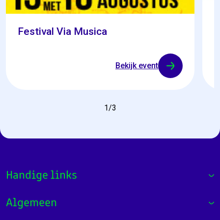
Festival Via Musica
Z
Bekijk event
1
/
3
Handige links
Algemeen