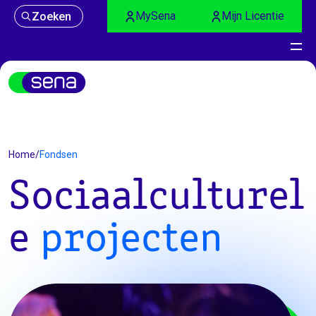
MySena
Mijn Licentie
Zoeken
Fondsen
Home
/
Fondsen
Sociaalculturel
e
projecten