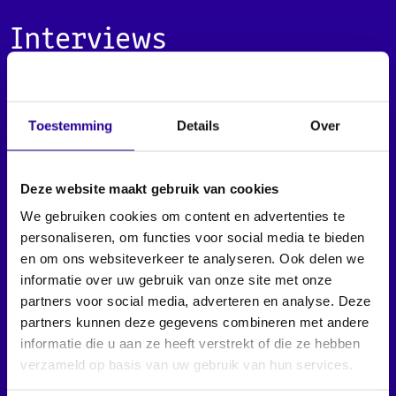
Interviews
Elk jaar ondersteunt Sena projecten op Sociaal-Cultureel
(SoCu) vlak. Van albumopnames tot sociaal-
Toestemming
Details
Over
maatschappelijke projecten met een muzikale component.
Voorbeelden van SoCu-projecten die Sena ondersteunt of
heeft ondersteund zijn ESNS, Edisons, Muzikantendag en
Deze website maakt gebruik van cookies
het Muziekproductiefonds.
We gebruiken cookies om content en advertenties te
personaliseren, om functies voor social media te bieden
en om ons websiteverkeer te analyseren. Ook delen we
informatie over uw gebruik van onze site met onze
partners voor social media, adverteren en analyse. Deze
partners kunnen deze gegevens combineren met andere
informatie die u aan ze heeft verstrekt of die ze hebben
verzameld op basis van uw gebruik van hun services.