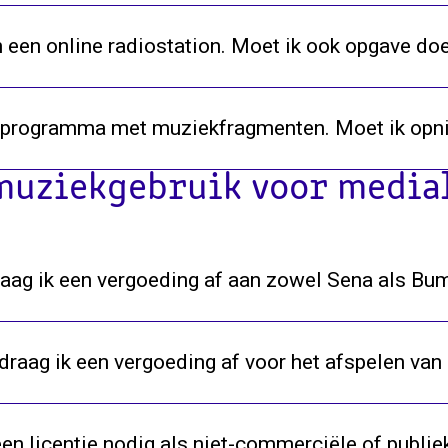
n een online radiostation. Moet ik ook opgave do
n programma met muziekfragmenten. Moet ik opn
muziekgebruik voor media
ag ik een vergoeding af aan zowel Sena als B
raag ik een vergoeding af voor het afspelen van
een licentie nodig als niet-commerciële of publi