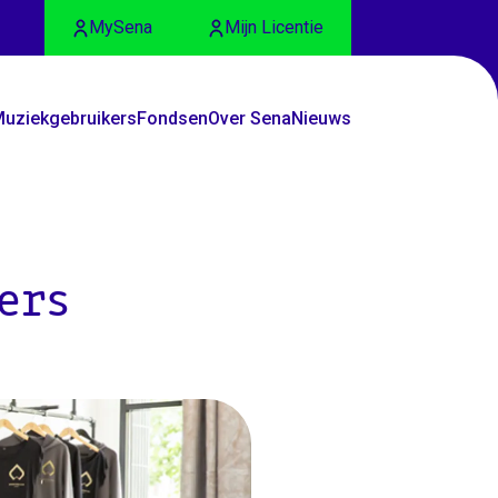
MySena
Mijn Licentie
uziekgebruikers
Fondsen
Over Sena
Nieuws
ers