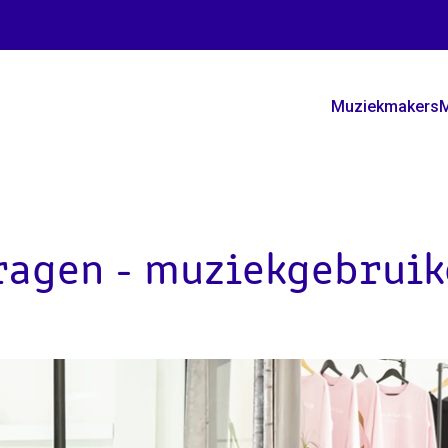
Muziekmakers
M
vragen - muziekgebruik