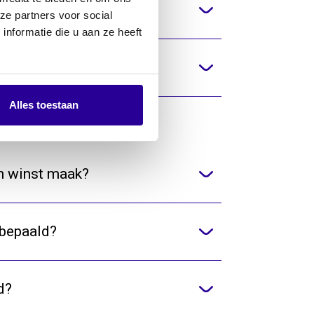
aan Norma?
ze partners voor social
nformatie die u aan ze heeft
 muziek?
Alles toestaan
en winst maak?
 bepaald?
d?