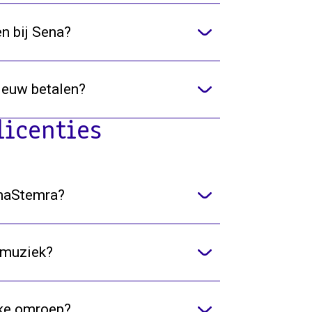
en bij Sena?
ieuw betalen?
licenties
umaStemra?
 muziek?
eke omroep?