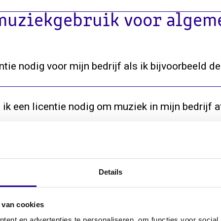
muziekgebruik voor algeme
tie nodig voor mijn bedrijf als ik bijvoorbeeld d
k een licentie nodig om muziek in mijn bedrijf a
ag ik een vergoeding af aan zowel Sena als B
Details
Wat is de hoogte van mijn vergoeding?
 van cookies
ent en advertenties te personaliseren, om functies voor social