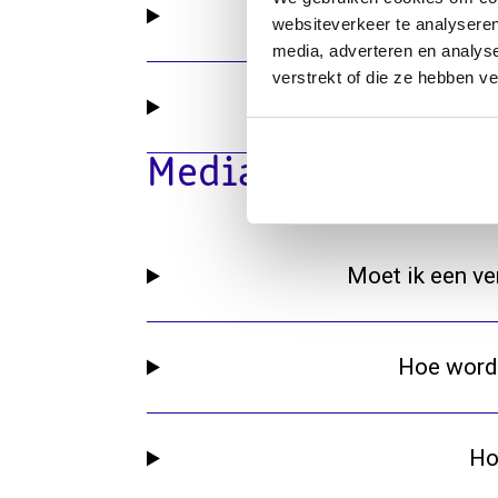
Wanneer dr
websiteverkeer te analyseren
media, adverteren en analys
verstrekt of die ze hebben v
Waarom d
Medialicenties
Moet ik een ve
Hoe wordt
Ho