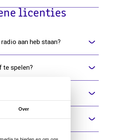
ne licenties
e radio aan heb staan?
f te spelen?
umaStemra?
Over
 media te bieden en om ons