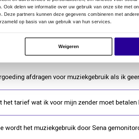
aag ik een vergoeding af aan Sena en wanneer 
. Ook delen we informatie over uw gebruik van onze site met on
e. Deze partners kunnen deze gegevens combineren met andere i
erzameld op basis van uw gebruik van hun services.
raag ik een vergoeding af voor het afspelen van
Weigeren
rgoeding afdragen voor muziekgebruik als ik ge
 het tarief wat ik voor mijn zender moet betalen
e wordt het muziekgebruik door Sena gemonitor