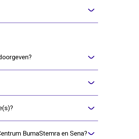
 doorgeven?
e(s)?
ce Centrum BumaStemra en Sena?