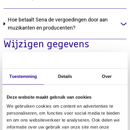
Hoe betaalt Sena de vergoedingen door aan
muzikanten en producenten?
Wijzigen gegevens
Hoe wijzig ik als muziekmaker mijn gegevens?
Toestemming
Details
Over
Waarom moet ik mijn BSN opgeven?
Deze website maakt gebruik van cookies
We gebruiken cookies om content en advertenties te
personaliseren, om functies voor social media te bieden
Hoe verander ik mijn artiestennaam?
en om ons websiteverkeer te analyseren. Ook delen we
informatie over uw gebruik van onze site met onze