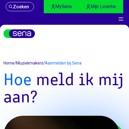
MySena
Mijn Licentie
Zoeken
Aanmelden bij Sena
Home
/
Muziekmakers
/
Aanmelden bij Sena
Hoe
meld ik mij
aan?