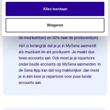
Breng je muziek uit in eigen beheer?
Alles toestaan
Bij het uitbrengen van muziek in eigen beheer
ben je naast muzikant ook de producent. En heb
Weigeren
je dus twee keer recht op een vergoeding. Want
van elke track gaat 50% van de vergoeding naar
de muzikant(en) en 50% naar de producent(en).
Het is belangrijk dat je je in MySena aanmeldt
als muzikant én als producent. Je maakt dus
twee accounts aan. Ook moet je je repertoire
onder beide accounts op MySena aanmelden. In
de Sena App kan dat nog makkelijker: dan meld
je in één keer je repertoire voor jouw beide
accounts aan.