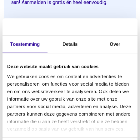
aan! Aanmelden is gratis én heel eenvoudig.
Welke rol heb je?
Ben je muzikant of producent?
Toestemming
Details
Over
Een muzikant is bijvoorbeeld een zanger(es), lid
van een band (muzikant), orkest of koor,
sessiemuzikant, dj/producer of dirigent.
Deze website maakt gebruik van cookies
We gebruiken cookies om content en advertenties te
Een producent (vaak een platenmaatschappij)
personaliseren, om functies voor social media te bieden
betaalt de opname, is financieel
en om ons websiteverkeer te analyseren. Ook delen we
eindverantwoordelijk en eigenaar van de
informatie over uw gebruik van onze site met onze
mastertape.
partners voor social media, adverteren en analyse. Deze
partners kunnen deze gegevens combineren met andere
Is je rol duidelijk? Meld je dan in MySena aan
informatie die u aan ze heeft verstrekt of die ze hebben
als muzikant of producent.
verzameld op basis van uw gebruik van hun services.