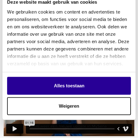
Deze website maakt gebruik van cookies
Apple Music
We gebruiken cookies om content en advertenties te
personaliseren, om functies voor social media te bieden
en om ons websiteverkeer te analyseren. Ook delen we
In deze update leggen we je uit hoe je je tracks kunt
informatie over uw gebruik van onze site met onze
aanmelden via Apple Music. Silvia Biemans vertelt je er alles
partners voor social media, adverteren en analyse. Deze
over.
partners kunnen deze gegevens combineren met andere
informatie die u aan ze heeft verstrekt of die ze hebben
verzameld op basis van uw gebruik van hun services.
>
Alles toestaan
Weigeren