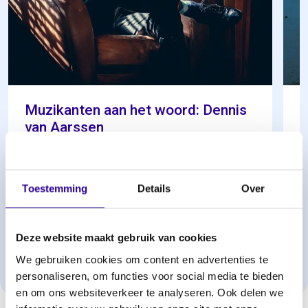
Muzikanten aan het woord: Dennis
M
van Aarssen
b
12 november 2025
1
Toestemming
Details
Over
Lees meer
Deze website maakt gebruik van cookies
1
/
3
We gebruiken cookies om content en advertenties te
personaliseren, om functies voor social media te bieden
en om ons websiteverkeer te analyseren. Ook delen we