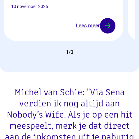
10 november 2025
1
Lees meer
1
/
3
Michel van Schie: "Via Sena
verdien ik nog altijd aan
Nobody’s Wife. Als je op een hit
meespeelt, merk je dat direct
aan de inkomsten uit je naburig