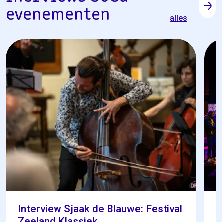
evenementen
alles
Interview Sjaak de Blauwe: Festival
I
Zeeland Klassiek
W