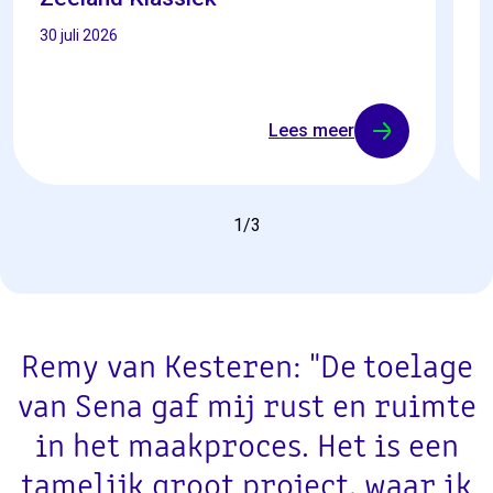
C
30 juli 2026
16
Lees meer
1
/
3
Remy van Kesteren: "De toelage
van Sena gaf mij rust en ruimte
in het maakproces. Het is een
tamelijk groot project, waar ik