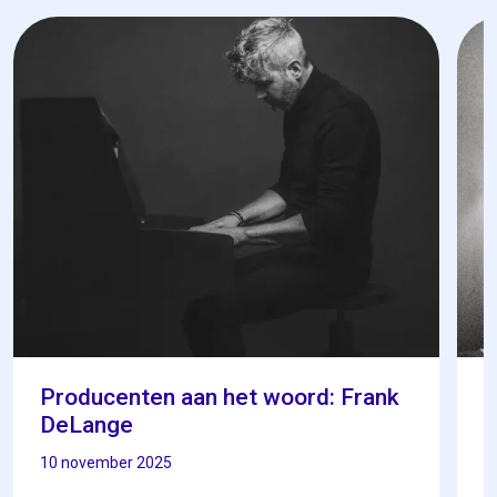
Producenten aan het woord: Frank
P
DeLange
P
10 november 2025
1