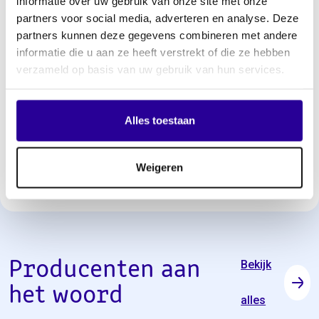
informatie over uw gebruik van onze site met onze
partners voor social media, adverteren en analyse. Deze
Tessa June: "Met de toelage van
partners kunnen deze gegevens combineren met andere
informatie die u aan ze heeft verstrekt of die ze hebben
Sena kon ik een deel van mijn
verzameld op basis van uw gebruik van hun services.
aanstaande EP bekostigen. Zo
kon ik er de foto van de hoes en
Alles toestaan
de kosten voor de producer van
betalen".
Weigeren
Producenten aan
Bekijk
het woord
alles