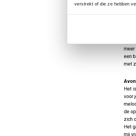
Het w
verstrekt of die ze hebben v
Donge
Schie
gewer
zijn.
direct
meer 
een b
met zi
Avon
Het i
voor 
melod
de op
zich o
Het g
mij v