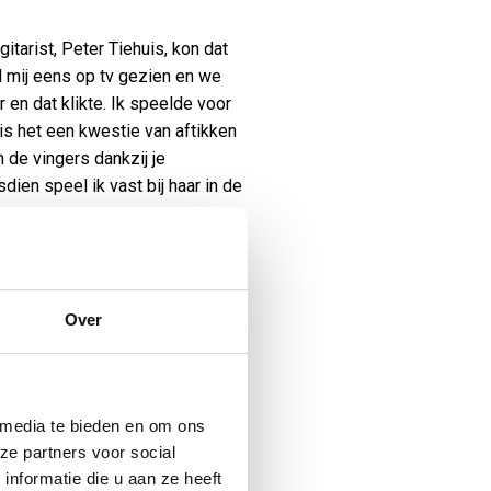
itarist, Peter Tiehuis, kon dat
d mij eens op tv gezien en we
en dat klikte. Ik speelde voor
is het een kwestie van aftikken
n de vingers dankzij je
dien speel ik vast bij haar in de
jes opgenomen, waaronder Blue
Over
ersum. Patrick “Patt” Leonard,
na werkte en waar Ilse eerder
o van Blue Bittersweet
 media te bieden en om ons
ze partners voor social
nformatie die u aan ze heeft