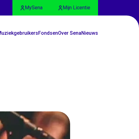
MySena
Mijn Licentie
uziekgebruikers
Fondsen
Over Sena
Nieuws