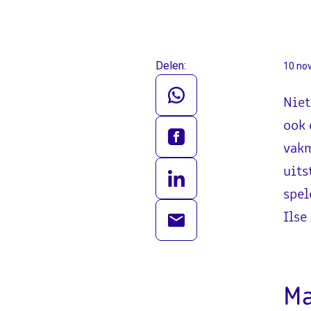
Delen:
10 no
Niet
ook 
vakm
uits
spel
Ilse
Ma