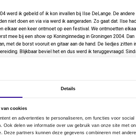
004 werd ik gebeld of ik kon invallen bij Ilse DeLange. De andere g
den niet doen en via via werd ik aangeraden. Zo gaat dat. Ilse ha
n elkaar een keer ontmoet op een festival. We ontmoetten elkaar 
erst mee bij een show op Koninginnedag in Groningen 2004. Dan 
an, met de borst vooruit en gitaar aan de hand. De liedjes zitten i
ereiding. Blijkbaar beviel het en dus werd ik teruggevraagd. Sinds
e
het verzamelalbum After the Hurricane werden vier nieuwe lied
Details
rsweet. Het liedje is opgenomen in de Wisseloordstudio’s in Hilv
erikaanse songwriter, producer en muzikant die veel met Madon
eeft gewerkt, kwam naar Nederland. Ilse wilde met hem de dem
 van cookies
rken tot een liedje voor het album. Dat zou de single worden.
ent en advertenties te personaliseren, om functies voor social
. Ook delen we informatie over uw gebruik van onze site met on
e. Deze partners kunnen deze gegevens combineren met andere i