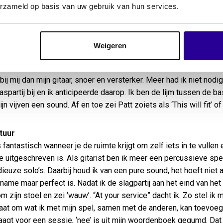
as midden in de zomervakantie en vaste bassist Aram Kersberge
erzameld op basis van uw gebruik van hun services.
n waren met Trijntje Oosterhuis op tournee in het buitenland. D
 gevraagd om de baspartijen in te spelen. Michel en ik hadden b
kt en wilden ons bewijzen voor de grote Madonnaman, dus wat
Weigeren
 Hij gaf ons een paar akkoorden waar wij mee konden werken. Je h
 terug. Ik weet nog precies waar in de studio ik zat toen ik mijn p
bij mij dan mijn gitaar, snoer en versterker. Meer had ik niet nod
aspartij bij en ik anticipeerde daarop. Ik ben de lijm tussen de 
jn vijven een sound. Af en toe zei Patt zoiets als ‘This will fit’ of 
tuur
s fantastisch wanneer je de ruimte krijgt om zelf iets in te vullen
je uitgeschreven is. Als gitarist ben ik meer een percussieve sp
ieuze solo’s. Daarbij houd ik van een pure sound, het hoeft niet a
name maar perfect is. Nadat ik de slagpartij aan het eind van het 
m zijn stoel en zei ‘wauw’. “At your service” dacht ik. Zo stel ik m
aat om wat ik met mijn spel, samen met de anderen, kan toevoege
raagt voor een sessie, ‘nee’ is uit mijn woordenboek gegumd. Dat