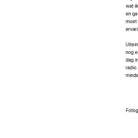
wat i
en ga
moet 
ervar
Uitein
nog e
dag i
radio
minde
Fotog