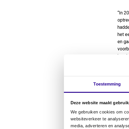
“In 2
optre
hadde
het e
en ga
voorb
band.
Singl
Voor 
Toestemming
Bitte
de Am
mee h
Deze website maakt gebruik
uitwe
We gebruiken cookies om cont
websiteverkeer te analyseren
Lijm
media, adverteren en analys