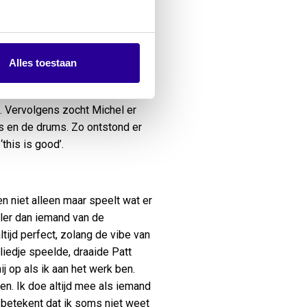
n en gitarist Arnold Van
aarop werd bassist Michel van
eiden nog niet met Leonard
 we speelden moest on point
Alles toestaan
oorde zijn signatuur daarin
artijen inspeelde. Ik had niet
ig. Vervolgens zocht Michel er
bas en de drums. Zo ontstond er
‘this is good’.
 en niet alleen maar speelt wat er
eler dan iemand van de
ltijd perfect, zolang de vibe van
liedje speelde, draaide Patt
ij op als ik aan het werk ben.
n. Ik doe altijd mee als iemand
 betekent dat ik soms niet weet