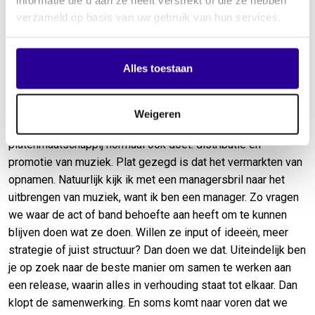
informatie die u aan ze heeft verstrekt of die ze hebben
met ISAÏ een hiphop-danceplaat uit, met The Indien left of
verzameld op basis van uw gebruik van hun services.
center pop en is Emil zelf een traditionele singer-
songwriter.”
Alles toestaan
Managersbril
Inmiddels hebben we een mooi roster met leuke acts die
Weigeren
allemaal blij zijn met de samenwerking. We doen wat een
platenmaatschappij normaal ook doet: distributie en
promotie van muziek. Plat gezegd is dat het vermarkten van
opnamen. Natuurlijk kijk ik met een managersbril naar het
uitbrengen van muziek, want ik ben een manager. Zo vragen
we waar de act of band behoefte aan heeft om te kunnen
blijven doen wat ze doen. Willen ze input of ideeën, meer
strategie of juist structuur? Dan doen we dat. Uiteindelijk ben
je op zoek naar de beste manier om samen te werken aan
een release, waarin alles in verhouding staat tot elkaar. Dan
klopt de samenwerking. En soms komt naar voren dat we