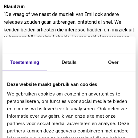
Blaudzun
“De vraag of we naast de muziek van Emil ook andere
releases zouden gaan uitbrengen, ontstond al snel. We
kenden beiden artiesten die interesse hadden om muziek uit
te brengen bij Labeltje Labeltje. Ik was zelf al manager van
Wodan Boys, dus die waren er makkelijk bij te betrekken.
Ook andere artiesten reageren positief. Inmiddels hebben
we muziek uitgebracht van onder andere Blaudzun, The
Toestemming
Details
Over
Indien en la loye, naast werk van Emil Landman zelf.
Kennelijk resoneert ons enthousiasme, onze liefde voor
muziek, onze ideeën en wijze van communiceren bij anderen.
Deze website maakt gebruik van cookies
Een duidelijk labelprofiel hebben we niet; we brengen
We gebruiken cookies om content en advertenties te
muziek uit die we zelf gaaf vinden. Daarbij gaat het ook om
personaliseren, om functies voor social media te bieden
de mensen achter de muziek. Wat zijn hun wensen, dromen
en om ons websiteverkeer te analyseren. Ook delen we
en ideeën? Wat doen ze, wat inspireert ze en wat kunnen
informatie over uw gebruik van onze site met onze
Emil en ik daaraan bijdragen? Als we daar allemaal
partners voor social media, adverteren en analyse. Deze
enthousiast van worden, maakt het genre niet zoveel uit.
partners kunnen deze gegevens combineren met andere
Zolang we maar waarde kunnen toevoegen. Zo brengen we