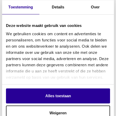
Toestemming
Details
Over
Hiphop
Deze website maakt gebruik van cookies
Wat doet Sena voor jou?
We gebruiken cookies om content en advertenties te
personaliseren, om functies voor social media te bieden
en om ons websiteverkeer te analyseren. Ook delen we
Incasso van vergoedingen: Sena int namens jou de eerlijke
informatie over uw gebruik van onze site met onze
vergoeding voor het gebruik van jouw opgenomen muziek
partners voor social media, adverteren en analyse. Deze
in openbare ruimtes en media.
partners kunnen deze gegevens combineren met andere
Uitbetaling aan rechthebbenden: Wij zorgen dat jouw
informatie die u aan ze heeft verstrekt of die ze hebben
aandeel eerlijk en transparant bij jou terechtkomt.
verzameld op basis van uw gebruik van hun services.
Internationale rechten: Wordt jouw track ook in het
buitenland gebruikt? Sena werkt samen met
zusterorganisaties wereldwijd, zodat jij ook daar krijgt
Alles toestaan
waar je recht op hebt.
Inzicht en controle: Via ons
MySena
zie je precies welke
tracks geregistreerd zijn en hoe jouw inkomsten worden
Weigeren