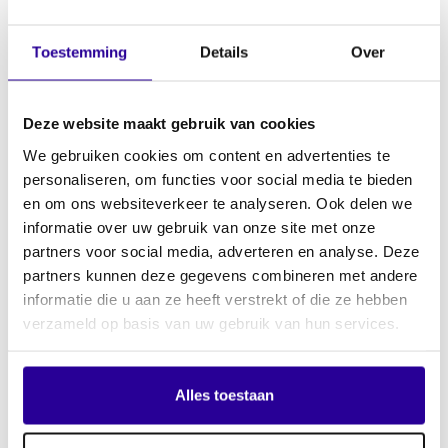
Toestemming
Details
Over
Deze website maakt gebruik van cookies
We gebruiken cookies om content en advertenties te
Aanvraagformulieren
personaliseren, om functies voor social media te bieden
en om ons websiteverkeer te analyseren. Ook delen we
informatie over uw gebruik van onze site met onze
Commerciële (niet) landelijke televisie
partners voor social media, adverteren en analyse. Deze
Distributeurs: neem contact op met media@sena.nl
partners kunnen deze gegevens combineren met andere
Kabelkranten: neem contact op met media@sena.nl
informatie die u aan ze heeft verstrekt of die ze hebben
verzameld op basis van uw gebruik van hun services.
De aanvraagformulieren kun je mailen naar
media@sena.nl
Alles toestaan