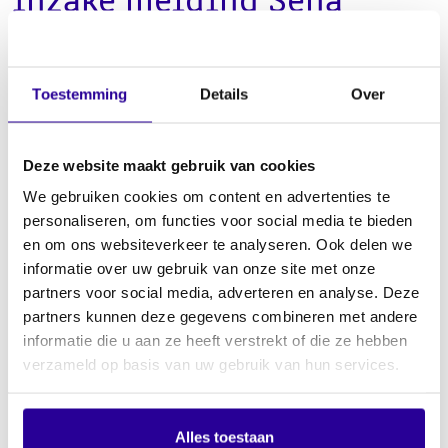
inzake melding Sena
(geanonimiseerd)
Toestemming
Details
Over
In het jaarverslag staat vermeld dat Sena in 2025 te maken
kreeg met een melding in het kader van de Meldregeling
vermoeden van een misstand of integriteitsschending bij
Deze website maakt gebruik van cookies
VOI©E met betrekking tot de governance van en de
We gebruiken cookies om content en advertenties te
verantwoording over de Stichting Dutch Performers House
personaliseren, om functies voor social media te bieden
(SDPH).
en om ons websiteverkeer te analyseren. Ook delen we
informatie over uw gebruik van onze site met onze
Tijdens voornoemde vergaderingen zijn er vragen gesteld
partners voor social media, adverteren en analyse. Deze
over de melding en de uitkomst daarvan. Sena heeft alsnog
partners kunnen deze gegevens combineren met andere
besloten het ‘Rapport en advies Commissie Voice inzake
informatie die u aan ze heeft verstrekt of die ze hebben
melding Sena d.d. 10 december 2025’ openbaar te maken
verzameld op basis van uw gebruik van hun services.
met anonimisering ten behoeve van de privacy. Zoals ook in
het jaarverslag vermeld, is er geen sprake van onrechtmatig
handelen en/of daadwerkelijke belangenverstrengeling.
Alles toestaan