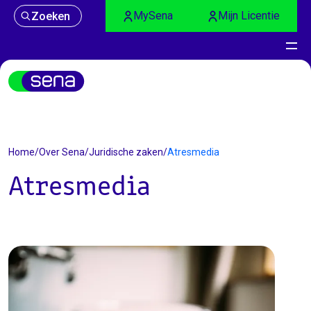
MySena
Mijn Licentie
Zoeken
Home
/
Over Sena
/
Juridische zaken
/
Atresmedia
Atresmedia