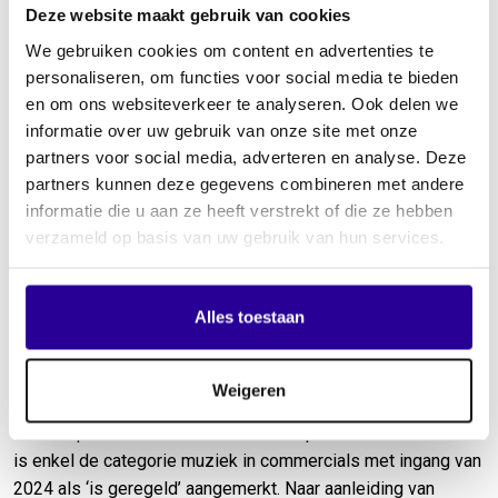
Deze website maakt gebruik van cookies
We gebruiken cookies om content en advertenties te
Update november 2024
personaliseren, om functies voor social media te bieden
en om ons websiteverkeer te analyseren. Ook delen we
informatie over uw gebruik van onze site met onze
partners voor social media, adverteren en analyse. Deze
RTL Nederland heeft bekend gemaakt terug te willen komen
partners kunnen deze gegevens combineren met andere
op haar besluit om buitenlandse films- en series met ingang
informatie die u aan ze heeft verstrekt of die ze hebben
van 2024 als ‘is geregeld’ aan te merken. Dit betekent dat
verzameld op basis van uw gebruik van hun services.
RTL alsnog de vergoeding betaalt voor muziek gebruikt in
deze categorie uitzendingen (vastgesteld op basis van SKO
codes).
Alles toestaan
De repartitie van deze inkomsten zal voor muziekjaar 2024
worden hervat met de december 2024 betaalronde.
Weigeren
Zowel op de televisiezenders van Talpa als RTL Nederland
is enkel de categorie muziek in commercials met ingang van
2024 als ‘is geregeld’ aangemerkt. Naar aanleiding van