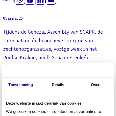
05 juni 2026
Tijdens de General Assembly van SCAPR, de
internationale branchevereniging van
rechtenorganisaties, vorige week in het
Poolse Krakau, heeft Sena met enkele
buitenlandse zusterorganisaties de
overeenkomsten vernieuwd.
Toestemming
Details
Over
Met de volgende organisaties zijn de overeenkomsten
Deze website maakt gebruik van cookies
vernieuwd:
We gebruiken cookies om content en advertenties te