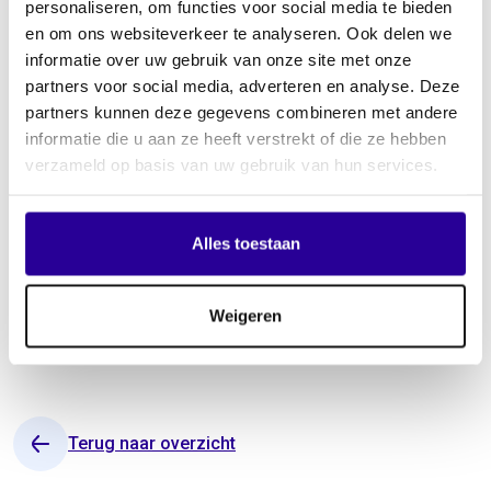
personaliseren, om functies voor social media te bieden
en om ons websiteverkeer te analyseren. Ook delen we
informatie over uw gebruik van onze site met onze
partners voor social media, adverteren en analyse. Deze
· IPF uit Slovenië – bilaterale overeenkomst
partners kunnen deze gegevens combineren met andere
informatie die u aan ze heeft verstrekt of die ze hebben
· SAWP uit Polen – unilaterale overeenkomst
verzameld op basis van uw gebruik van hun services.
· GVL uit Duitsland – bilaterale overeenkomst
Alles toestaan
· RAAP uit Ierland – bilaterale overeenkomst
Weigeren
· HUZIP uit Kroatië – bilaterale overeenkomst
Terug naar overzicht