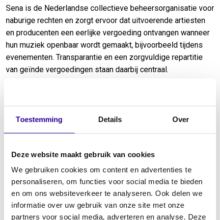
Sena is de Nederlandse collectieve beheersorganisatie voor
naburige rechten en zorgt ervoor dat uitvoerende artiesten
en producenten een eerlijke vergoeding ontvangen wanneer
hun muziek openbaar wordt gemaakt, bijvoorbeeld tijdens
evenementen. Transparantie en een zorgvuldige repartitie
van geïnde vergoedingen staan daarbij centraal.
Om rechthebbenden optimaal te ondersteunen, zet Sena in
op gerichte communicatie en toegankelijke dienstverlening.
Toestemming
Details
Over
Via onder meer genre specifieke informatiepagina’s en het
online portaal MySena worden artiesten en producenten
geholpen bij het registreren van hun repertoire en het
Deze website maakt gebruik van cookies
claimen van vergoedingen.
We gebruiken cookies om content en advertenties te
personaliseren, om functies voor social media te bieden
De samenwerking met AFEM sluit aan bij een gedeelde
en om ons websiteverkeer te analyseren. Ook delen we
ambitie om de kennis over rechten en inkomstenstromen
informatie over uw gebruik van onze site met onze
binnen de elektronische muziekindustrie te vergroten.
partners voor social media, adverteren en analyse. Deze