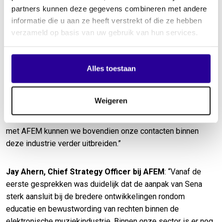
Daarmee dragen beide organisaties bij aan een transparant
partners kunnen deze gegevens combineren met andere
en toekomstbestendig muziekecosysteem, waarin makers
informatie die u aan ze heeft verstrekt of die ze hebben
eerlijk worden beloond voor het gebruik van hun werk.
verzameld op basis van uw gebruik van hun services.
Dominique Franken, Accountmanager International bij
Alles toestaan
Sena
: “Met ons lidmaatschap van AFEM versterken we ons
internationale netwerk, zodat we kunnen bijdragen aan een
eerlijke vergoeding voor uitvoerende artiesten en
Weigeren
producenten. Daarbij vragen we specifiek aandacht voor het
belang van naburige rechten binnen de dancesector. Samen
met AFEM kunnen we bovendien onze contacten binnen
deze industrie verder uitbreiden.”
Jay Ahern, Chief Strategy Officer bij AFEM
: “Vanaf de
eerste gesprekken was duidelijk dat de aanpak van Sena
sterk aansluit bij de bredere ontwikkelingen rondom
educatie en bewustwording van rechten binnen de
elektronische muziekindustrie. Binnen onze sector is er nog