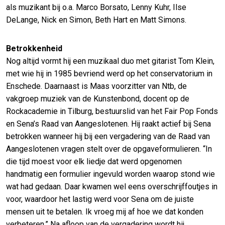
als muzikant bij o.a. Marco Borsato, Lenny Kuhr, Ilse
DeLange, Nick en Simon, Beth Hart en Matt Simons.
Betrokkenheid
Nog altijd vormt hij een muzikaal duo met gitarist Tom Klein,
met wie hij in 1985 bevriend werd op het conservatorium in
Enschede. Daarnaast is Maas voorzitter van Ntb, de
vakgroep muziek van de Kunstenbond, docent op de
Rockacademie in Tilburg, bestuurslid van het Fair Pop Fonds
en Sena’s Raad van Aangeslotenen. Hij raakt actief bij Sena
betrokken wanneer hij bij een vergadering van de Raad van
Aangeslotenen vragen stelt over de opgaveformulieren. “In
die tijd moest voor elk liedje dat werd opgenomen
handmatig een formulier ingevuld worden waarop stond wie
wat had gedaan. Daar kwamen wel eens overschrijffoutjes in
voor, waardoor het lastig werd voor Sena om de juiste
mensen uit te betalen. Ik vroeg mij af hoe we dat konden
verbeteren.” Na afloop van de vergadering wordt hij