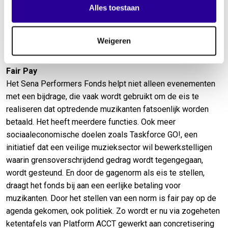
het Performers Fonds helpen we, altijd in samenwerking met
Alles toestaan
andere subsidieverstrekkers, festivals het hoofd boven
water houden. Het zijn natuurlijk ook de evenementen waar
Weigeren
onze rechthebbenden optreden.”
Fair Pay
Het Sena Performers Fonds helpt niet alleen evenementen
met een bijdrage, die vaak wordt gebruikt om de eis te
realiseren dat optredende muzikanten fatsoenlijk worden
betaald. Het heeft meerdere functies. Ook meer
sociaaleconomische doelen zoals Taskforce GO!, een
initiatief dat een veilige muzieksector wil bewerkstelligen
waarin grensoverschrijdend gedrag wordt tegengegaan,
wordt gesteund. En door de gagenorm als eis te stellen,
draagt het fonds bij aan een eerlijke betaling voor
muzikanten. Door het stellen van een norm is fair pay op de
agenda gekomen, ook politiek. Zo wordt er nu via zogeheten
ketentafels van Platform ACCT gewerkt aan concretisering