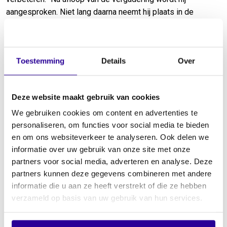
aangesproken. Niet lang daarna neemt hij plaats in de
Repartitiecommissie van Sena. “Dat is een beetje de aard
van het beestje; als ik ergens bij betrokken raak wil ik een
steentje bijdragen en de kwaliteit verbeteren. Voor mezelf,
Toestemming
Details
Over
maar vooral voor iedereen die dit vak beoefent.”
Sociaal-cultureel beleid
Deze website maakt gebruik van cookies
Sinds vijf jaar is hij coördinator van Sena’s Performers
We gebruiken cookies om content en advertenties te
Fonds. In die functie is hij de spin in het web tussen
personaliseren, om functies voor social media te bieden
aanvragers, Sena, de sectie Performers die de aanvragen
en om ons websiteverkeer te analyseren. Ook delen we
beoordeelt en de rechthebbenden die, door middel van zo’n
informatie over uw gebruik van onze site met onze
3% van de geïncasseerde gelden uit naburige rechten, het
partners voor social media, adverteren en analyse. Deze
geld in het fonds steken. In totaal is er gemiddeld zo’n
partners kunnen deze gegevens combineren met andere
€3.000.000 per jaar beschikbaar voor het fonds. “Het voeren
informatie die u aan ze heeft verstrekt of die ze hebben
van een sociaal-cultureel beleid via zo’n fonds is heel
verzameld op basis van uw gebruik van hun services.
normaal voor CBO’s (Collectieve Beheerorganisaties) als
Sena, Norma en Buma”, legt Maas uit. “Met een bijdrage van