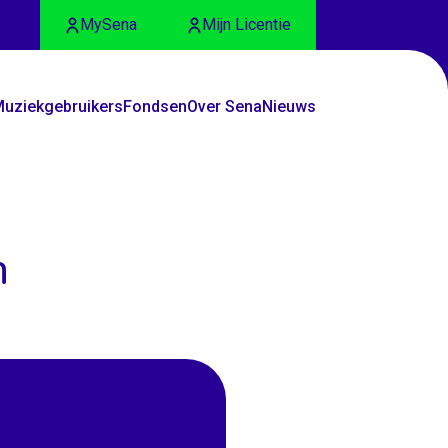
MySena
Mijn Licentie
uziekgebruikers
Fondsen
Over Sena
Nieuws
n