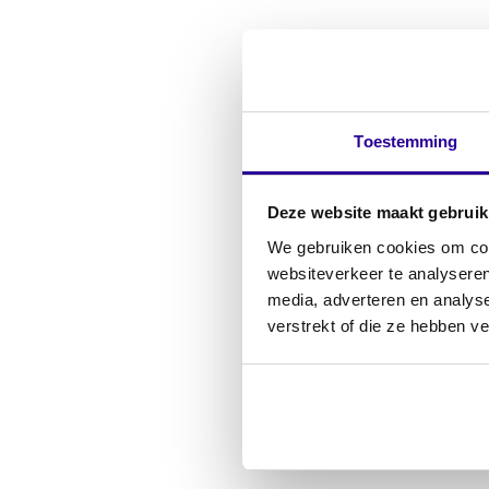
Delen:
18 me
Toestemming
Wij 
krij
Deze website maakt gebruik
word
We gebruiken cookies om cont
websiteverkeer te analyseren
media, adverteren en analys
verstrekt of die ze hebben v
Die v
hoe w
Relat
keuke
alles