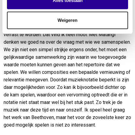
Alles toestaan
beginnen. Als muzikant vind ik het waanzinnig om te mogen
spelen en mensen mee te nemen naar een bepaalde wereld,
die anders is dan de dagelijkse realiteit. Ons publiek is
Weigeren
nieuwsgierig naar wat wij gaan doen en vinden het leuk
verrast te worden. Dat vind ik heel mooi. Met Matangi
denken we goed na over de vraag met wie we samenspelen.
We zijn niet een simpel strijkje ergens onder, het moet een
gelijkwaardige samenwerking zijn waarin we toegevoegde
waarde moeten kunnen geven aan het repertoire dat we
spelen. We willen composities een bepaalde vernieuwing of
relevantie meegeven. Doordat muzieknotatie beperkt is zijn
daar mogelijkheden voor. Zo kan ik bijvoorbeeld dichter op
de kam spelen, waardoor een vervorming optreedt die er in
notatie niet staat maar wel bij het stuk past. Zo trek je de
muziek naar deze tijd en naar onszelf. Ik speel heel graag
het werk van Beethoven, maar het voor de zoveelste keer zo
goed mogelijk spelen is niet zo interessant.