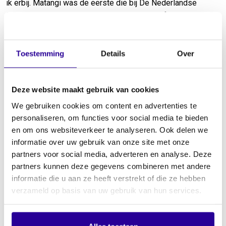
ik erbij. Matangi was de eerste die bij De Nederlandse
Strijkkwartet Academie ging studeren, bij Stefan Metz. Van
het een kwam het ander, het was net een sneeuwbal die ging
rollen. Men verklaarde ons voor gek, als jong strijkkwartet
een professionele carrière te ambiëren. Het is een circuit
Toestemming
Details
Over
met vaste netwerken en zuilen, ontzettend moeilijk om
tussen te komen. Juist dat zorgde voor de motivatie om ons
Deze website maakt gebruik van cookies
te bewijzen. Het ensemble is vernoemd naar de vierarmige
Indiase godin van poëzie, het gesproken woord en muziek.
We gebruiken cookies om content en advertenties te
Die naam ontstond toen we ons aanmelden voor de
personaliseren, om functies voor social media te bieden
Amadeus Summer Course in Londen en voor het
en om ons websiteverkeer te analyseren. Ook delen we
inschrijfformulier een naam moesten opgeven.
informatie over uw gebruik van onze site met onze
partners voor social media, adverteren en analyse. Deze
partners kunnen deze gegevens combineren met andere
Gelijkwaardige samenwerking
informatie die u aan ze heeft verstrekt of die ze hebben
Het is bijzonder hoe muziek je op plekken kan brengen waar
verzameld op basis van uw gebruik van hun services.
je anders niet kan komen. Wanneer ik zelf muziek luister wil
ik geraakt of betoverd worden. Ik kom ik even los van alles
en kan extreem geïnspireerd worden om ergens aan te