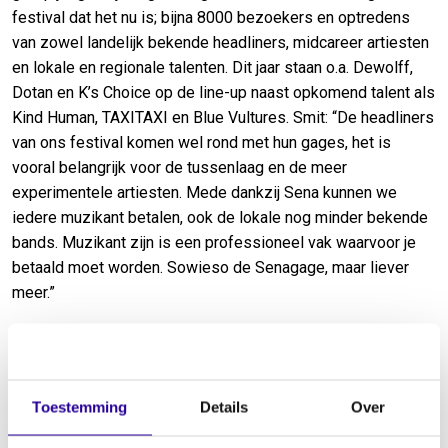
festival dat het nu is; bijna 8000 bezoekers en optredens
van zowel landelijk bekende headliners, midcareer artiesten
en lokale en regionale talenten. Dit jaar staan o.a. Dewolff,
Dotan en K’s Choice op de line-up naast opkomend talent als
Kind Human, TAXITAXI en Blue Vultures. Smit: “De headliners
van ons festival komen wel rond met hun gages, het is
vooral belangrijk voor de tussenlaag en de meer
experimentele artiesten. Mede dankzij Sena kunnen we
iedere muzikant betalen, ook de lokale nog minder bekende
bands. Muzikant zijn is een professioneel vak waarvoor je
betaald moet worden. Sowieso de Senagage, maar liever
meer.”
Fietsclub
Nog steeds wordt het festival verzorgd door vrijwilligers.
Het hele dorp werkt mee; in totaal zijn er zo’n 250
Toestemming
Details
Over
vrijwilligers actief. Zo raakte Yakov ook bij het festival