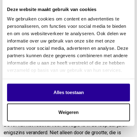
betrokken. “Ik ben geen local, ik kom oorspronkelijk uit
Amsterdam. Toen mijn ouders de drukte van de stad zat
Deze website maakt gebruik van cookies
waren, verhuisden we naar Zeeland. Later, toen mijn vrouw en
We gebruiken cookies om content en advertenties te
ik in Tilburg gestudeerd hadden en ons eerste kind kregen,
personaliseren, om functies voor social media te bieden
zijn we terugverhuisd naar Zeeland en neergestreken in
en om ons websiteverkeer te analyseren. Ook delen we
IJzendijke. Het was geen moeilijke keuze om terug te keren
informatie over uw gebruik van onze site met onze
naar Zeeuws-Vlaanderen, het is een fantastische plek om te
partners voor social media, adverteren en analyse. Deze
wonen. Ik sloot mij aan bij een fietsclubje, waardoor ik
partners kunnen deze gegevens combineren met andere
mensen leerde kennen. Die spoorden mij aan om mee te
informatie die u aan ze heeft verstrekt of die ze hebben
helpen met het op- en afbouwen van WeitjeRock. Het is een
verzameld op basis van uw gebruik van hun services.
kleine gemeenschap en iedereen uit het dorp is betrokken
bij het festival. Na afloop eten en drinken we samen en
kletsen we bij over het festival. Dat was hartstikke
Alles toestaan
gezellig.”
Weigeren
Speciaal kinderprogramma
De rol van het festival voor de regio is in de loop der jaren
enigszins veranderd. Niet alleen door de grootte; die is