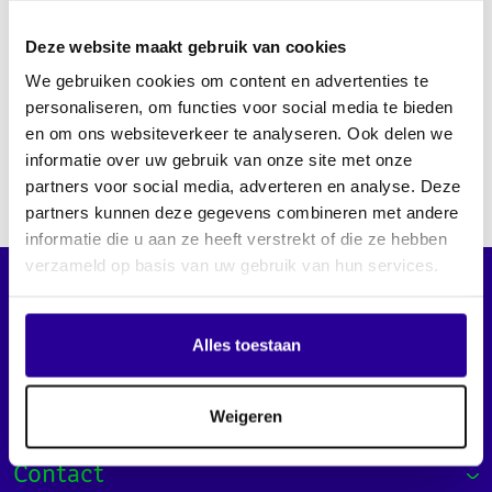
Deze website maakt gebruik van cookies
https://vimeo.com/986364135
We gebruiken cookies om content en advertenties te
personaliseren, om functies voor social media te bieden
en om ons websiteverkeer te analyseren. Ook delen we
Back to overview
informatie over uw gebruik van onze site met onze
partners voor social media, adverteren en analyse. Deze
partners kunnen deze gegevens combineren met andere
informatie die u aan ze heeft verstrekt of die ze hebben
verzameld op basis van uw gebruik van hun services.
Alles toestaan
Useful links
General
Weigeren
Contact