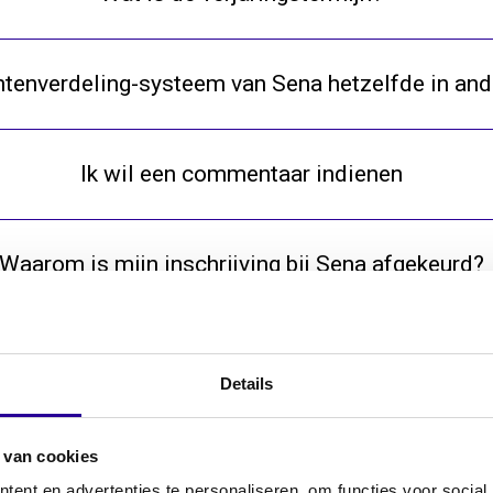
ntenverdeling-systeem van Sena hetzelfde in and
Ik wil een commentaar indienen
Waarom is mijn inschrijving bij Sena afgekeurd?
Hoe kan ik mijn Senanummer opvragen?
Details
Hoe kan ik mijn emailadres wijzigen?
 van cookies
ent en advertenties te personaliseren, om functies voor social