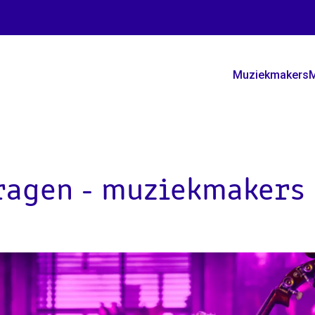
Muziekmakers
M
vragen - muziekmakers