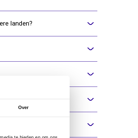
ere landen?
Over
 media te bieden en om ons