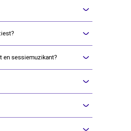
tiest?
st en sessiemuzikant?