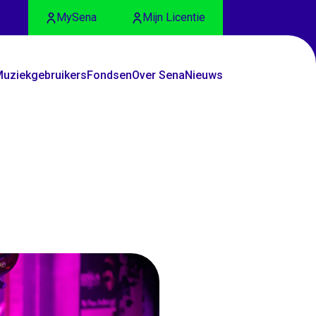
MySena
Mijn Licentie
uziekgebruikers
Fondsen
Over Sena
Nieuws