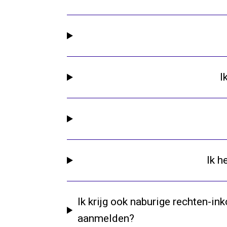
I
Ik h
Ik krijg ook naburige rechten-i
aanmelden?