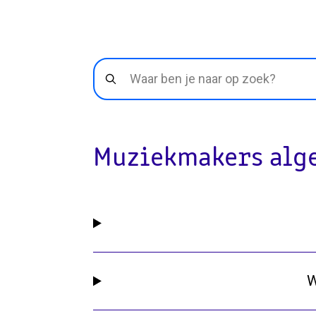
Muziekmakers alg
W