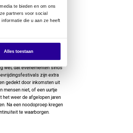
jzondere ervaringen, zoals een
 media te bieden en om ons
binding met 4 mei. Na de
ze partners voor social
nformatie die u aan ze heeft
n lopen er mensen met een
der perspectief vrijheid
.”
Alles toestaan
Het is dit jaar de
Nog wel; dat evenementen sinds
rijdingsfestivals zijn extra
en gedekt door inkomsten uit
 mensen niet, of een uurtje
at het weer de afgelopen jaren
men. Na een noodoproep kregen
ntinuïteit te waarborgen.