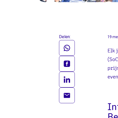
Delen:
19 me
Elk 
(SoC
prij
even
In
Be