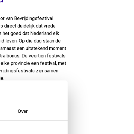
tor van Bevrijdingsfestival
s direct duidelijk dat vrede
s het goed dat Nederland elk
eid leven. Op die dag staan de
daarnaast een uitstekend moment
tra bonus. De veertien festivals
n elke provincie een festival, met
ijdingsfestivals zijn samen
ie.
ief. Zo is hij ook al dik 22 jaar
 Bevrijdingsfestivals, waarvoor
Over
dat er voorafgaand aan de
estivals met inhoud, waar we
idscolleges, maaltijden,