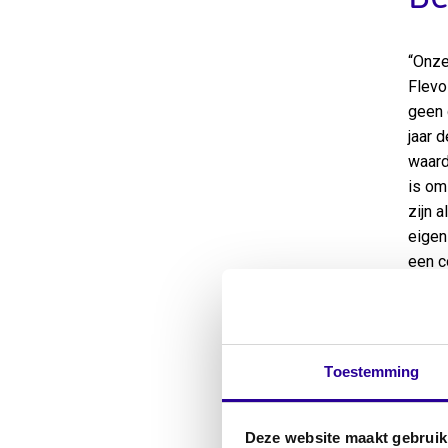
“Onze
Flevo
geen 
jaar 
waard
is om
zijn 
eigen
een c
Bijz
Bouqu
coörd
Toestemming
hij d
aanvr
Deze website maakt gebruik
gezam