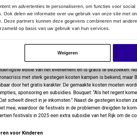
erende acties met artiesten, colleges met debat maar ook met bi
ent en advertenties te personaliseren, om functies voor social
t Disco met verhalen van vluchtelingen. We zoeken actief de ver
. Ook delen we informatie over uw gebruik van onze site met on
e. Deze partners kunnen deze gegevens combineren met andere i
herdenking wordt in Wageningen het Vrijheidsvuur ontstoken e
erzameld op basis van uw gebruik van hun services.
l naar de provincie. Ook nodigen we mensen uit die vanuit een an
nken, zoals veteranenverenigingen, Keti Koti en Indiëherdenking
Weigeren
oproep
jdingsfestival Flevoland vindt plaats in de binnenstad van Almere. 
ndertigste editie van het evenement en is gratis te bezoeken. 
ronacrisis met sterk gestegen kosten kampen is bekend, maar Bev
baar door het gratis karakter. De gemaakte kosten moeten word
mpties, sponsoring en subsidies. Bouquet: “Als het regent komen
. Dat scheelt direct in je inkomsten.” Naast de gestegen kosten z
iet mee, waardoor de festivals in de problemen dreigden te ko
ertien festivals in 2025 een extra subsidie van het Rijk om de co
eren voor Kinderen