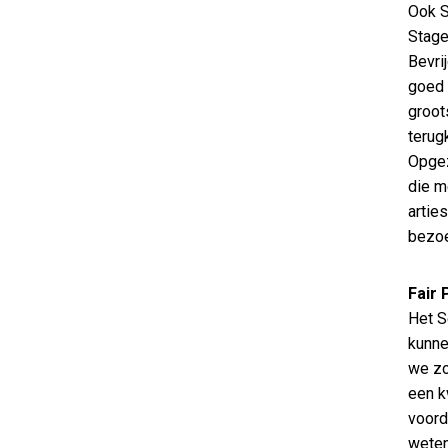
Ook S
Stage
Bevri
goed 
groots
terug
Opgez
die m
artie
bezoe
Fair 
Het S
kunne
we zo
een k
voord
weten