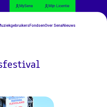
MySena
Mijn Licentie
uziekgebruikers
Fondsen
Over Sena
Nieuws
sfestival