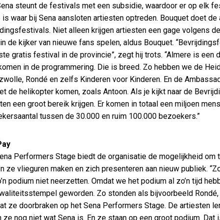
ena steunt de festivals met een subsidie, waardoor er op elk f
 is waar bij Sena aansloten artiesten optreden. Bouquet doet de
jdingsfestivals. Niet alleen krijgen artiesten een gage volgens 
in de kijker van nieuwe fans spelen, aldus Bouquet. “Bevrijdingsf
te gratis festival in de provincie”, zegt hij trots. “Almere is een
komen in de programmering. Die is breed. Zo hebben we de Hei
wolle, Rondé en zelfs Kinderen voor Kinderen. En de Ambassadeur
et de helikopter komen, zoals Antoon. Als je kijkt naar de Bevrijdi
sten een groot bereik krijgen. Er komen in totaal een miljoen mens
kersaantal tussen de 30.000 en ruim 100.000 bezoekers.”
Pay
ena Performers Stage biedt de organisatie de mogelijkheid om t
n ze vlieguren maken en zich presenteren aan nieuw publiek. “
’n podium niet neerzetten. Omdat we het podium al zo’n tijd hebbe
waliteitsstempel geworden. Zo stonden als bijvoorbeeld Rondé
at ze doorbraken op het Sena Performers Stage. De artiesten le
 ze nog niet wat Sena is. En ze staan op een groot podium. Dat 