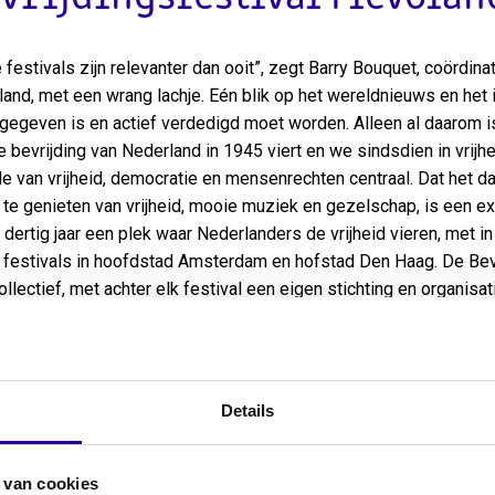
 festivals zijn relevanter dan ooit”, zegt Barry Bouquet, coördina
land, met een wrang lachje. Eén blik op het wereldnieuws en het i
gegeven is en actief verdedigd moet worden. Alleen al daarom i
de bevrijding van Nederland in 1945 viert en we sindsdien in vrijh
e van vrijheid, democratie en mensenrechten centraal. Dat het 
 te genieten van vrijheid, mooie muziek en gezelschap, is een ex
al dertig jaar een plek waar Nederlanders de vrijheid vieren, met i
 festivals in hoofdstad Amsterdam en hofstad Den Haag. De Bevr
ollectief, met achter elk festival een eigen stichting en organisat
ondere ervaringen
et is professional in de muziekindustrie en in diverse functies act
inator van Bevrijdingsfestival Flevoland en lid van het collectief
Details
e gezamenlijke subsidieaanvraag bij Sena doet. Hij vindt het fijn 
aag een voorgesprek plaatsvindt. “De Bevrijdingsfestivals zijn f
 van cookies
enlijk de vrijheid vieren. Er is natuurlijk muziek, maar ook Vrijhe