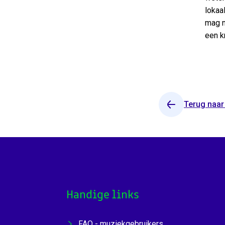
lokaa
mag n
een kr
Terug naar
Handige links
FAQ - muziekgebruikers