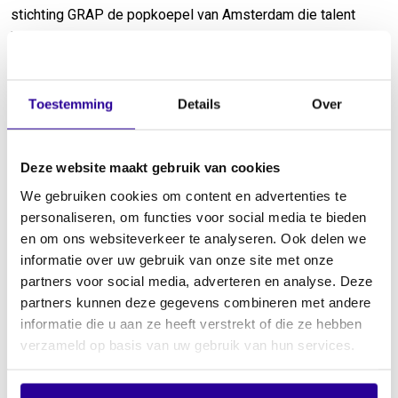
stichting GRAP de popkoepel van Amsterdam die talent
helpt en begeleidt bij het bouwen van muzikale carrières en
hen een breed promotieplatform geeft. Met zelf
georganiseerde en door anderen geïnitieerde showcases en
festivals biedt GRAP nieuw talent een podium, zoals bij
Toestemming
Details
Over
Buitenspelen voor de GRAP.
Deze website maakt gebruik van cookies
"Zonder de toelage zouden de
We gebruiken cookies om content en advertenties te
personaliseren, om functies voor social media te bieden
acts niet meedoen of teruggaan
en om ons websiteverkeer te analyseren. Ook delen we
naar een vergoeding van
informatie over uw gebruik van onze site met onze
partners voor social media, adverteren en analyse. Deze
honderd of tweehonderd euro
partners kunnen deze gegevens combineren met andere
per optreden. Dat willen we
informatie die u aan ze heeft verstrekt of die ze hebben
verzameld op basis van uw gebruik van hun services.
niet, we staan voor een
fatsoenlijke betaling."